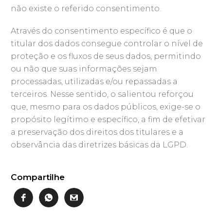
não existe o referido consentimento.
Através do consentimento específico é que o
titular dos dados consegue controlar o nível de
proteção e os fluxos de seus dados, permitindo
ou não que suas informações sejam
processadas, utilizadas e/ou repassadas a
terceiros. Nesse sentido, o salientou reforçou
que, mesmo para os dados públicos, exige-se o
propósito legítimo e específico, a fim de efetivar
a preservação dos direitos dos titulares e a
observância das diretrizes básicas da LGPD.
Compartilhe