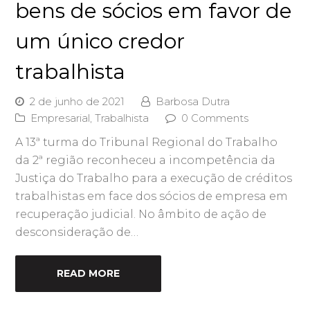
bens de sócios em favor de
um único credor
trabalhista
2 de junho de 2021
Barbosa Dutra
Empresarial
,
Trabalhista
0 Comments
A 13ª turma do Tribunal Regional do Trabalho
da 2ª região reconheceu a incompetência da
Justiça do Trabalho para a execução de créditos
trabalhistas em face dos sócios de empresa em
recuperação judicial. No âmbito de ação de
desconsideração de…
READ MORE