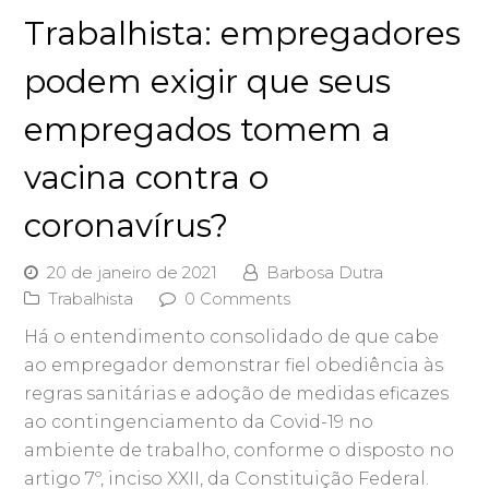
Trabalhista: empregadores
podem exigir que seus
empregados tomem a
vacina contra o
coronavírus?
20 de janeiro de 2021
Barbosa Dutra
Trabalhista
0 Comments
Há o entendimento consolidado de que cabe
ao empregador demonstrar fiel obediência às
regras sanitárias e adoção de medidas eficazes
ao contingenciamento da Covid-19 no
ambiente de trabalho, conforme o disposto no
artigo 7º, inciso XXII, da Constituição Federal.