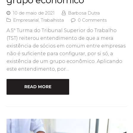
grupo econômico
10 de maio de 2021
Barbosa Dutra
Empresarial
,
Trabalhista
0 Comments
A 5ª Turma do Tribunal Superior do Trabalho
(TST) reiterou entendimento de que a mera
existência de sócios em comum entre empresas
não é suficiente para configurar, por si só, a
existência de um grupo econômico. Aplicando
este entendimento, por…
READ MORE