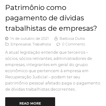
Patrimônio como
pagamento de dívidas
trabalhistas de empresas?
14 de outubro de 2021
Barbosa Dutra
Empresarial
,
Trabalhista
0 Comments
A atual legislação entende que terceiros –
sócios, sócios retirantes, administradores de
empresas, integrantes em geral do grupo
econômico que pertencem à empresa em
Recuperação Judicial – podem ter seu
patrimônio pessoal afetado paga o pagamento
de dívidas trabalhistas decorrentes…
READ MORE