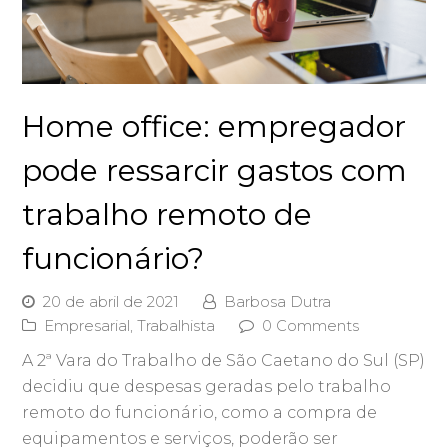
Home office: empregador
pode ressarcir gastos com
trabalho remoto de
funcionário?
20 de abril de 2021
Barbosa Dutra
Empresarial
,
Trabalhista
0 Comments
A 2ª Vara do Trabalho de São Caetano do Sul (SP)
decidiu que despesas geradas pelo trabalho
remoto do funcionário, como a compra de
equipamentos e serviços, poderão ser