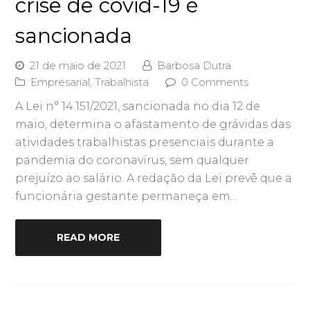
crise de covid-19 é
sancionada
21 de maio de 2021
Barbosa Dutra
Empresarial
,
Trabalhista
0 Comments
A Lei n° 14.151/2021, sancionada no dia 12 de
maio, determina o afastamento de grávidas das
atividades trabalhistas presenciais durante a
pandemia do coronavírus, sem qualquer
prejuízo ao salário. A redação da Lei prevê que a
funcionária gestante permaneça em…
READ MORE