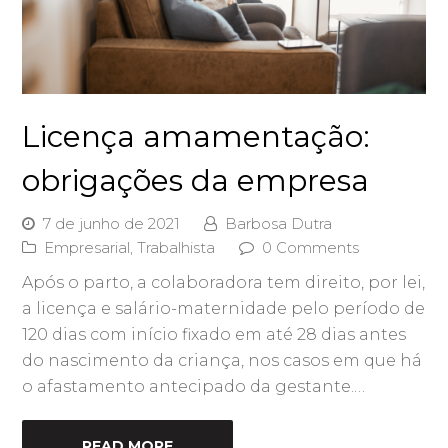
Licença amamentação:
obrigações da empresa
7 de junho de 2021
Barbosa Dutra
Empresarial
,
Trabalhista
0 Comments
Após o parto, a colaboradora tem direito, por lei,
a licença e salário-maternidade pelo período de
120 dias com início fixado em até 28 dias antes
do nascimento da criança, nos casos em que há
o afastamento antecipado da gestante.…
READ MORE