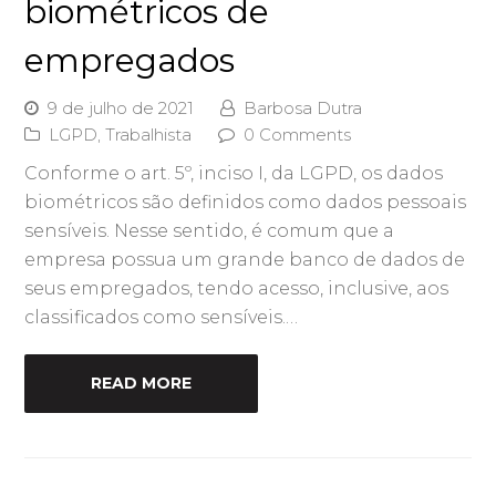
biométricos de
empregados
9 de julho de 2021
Barbosa Dutra
LGPD
,
Trabalhista
0 Comments
Conforme o art. 5º, inciso I, da LGPD, os dados
biométricos são definidos como dados pessoais
sensíveis. Nesse sentido, é comum que a
empresa possua um grande banco de dados de
seus empregados, tendo acesso, inclusive, aos
classificados como sensíveis.…
READ MORE