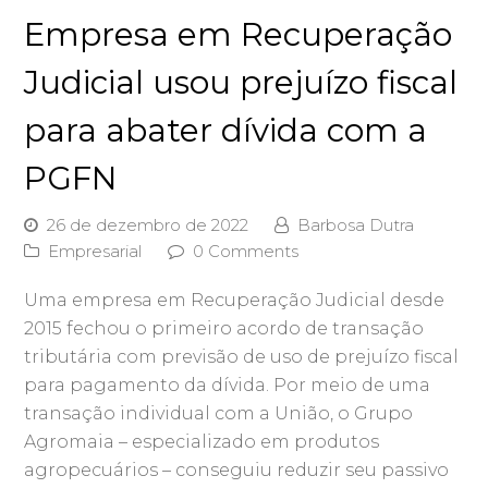
Empresa em Recuperação
Judicial usou prejuízo fiscal
para abater dívida com a
PGFN
26 de dezembro de 2022
Barbosa Dutra
Empresarial
0 Comments
Uma empresa em Recuperação Judicial desde
2015 fechou o primeiro acordo de transação
tributária com previsão de uso de prejuízo fiscal
para pagamento da dívida. Por meio de uma
transação individual com a União, o Grupo
Agromaia – especializado em produtos
agropecuários – conseguiu reduzir seu passivo