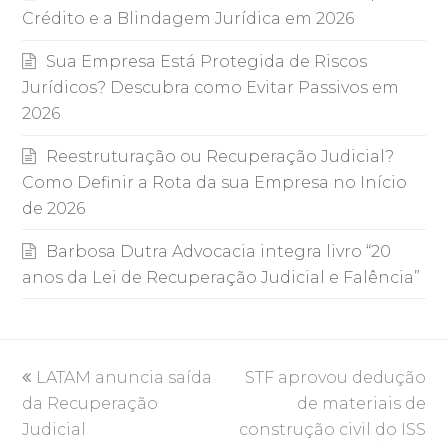
Crédito e a Blindagem Jurídica em 2026
Sua Empresa Está Protegida de Riscos
Jurídicos? Descubra como Evitar Passivos em
2026
Reestruturação ou Recuperação Judicial?
Como Definir a Rota da sua Empresa no Início
de 2026
Barbosa Dutra Advocacia integra livro “20
anos da Lei de Recuperação Judicial e Falência”
previous
next
LATAM anuncia saída
STF aprovou dedução
post:
post:
da Recuperação
de materiais de
Judicial
construção civil do ISS