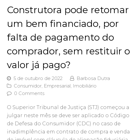
Construtora pode retomar
um bem financiado, por
falta de pagamento do
comprador, sem restituir o
valor já pago?
5 de outubro de 2022
Barbosa Dutra
Consumidor
,
Empresarial
,
Imobiliário
0 Comments
O Superior Tribunal de Justiça (STJ) começou a
julgar neste mês se deve ser aplicado o Código
de Defesa do Consumidor (CDC) no caso de
inadimplência em contrato de compra e venda
de imóvel com cláusula de alienação fiduciária,