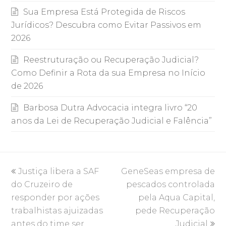
Sua Empresa Está Protegida de Riscos
Jurídicos? Descubra como Evitar Passivos em
2026
Reestruturação ou Recuperação Judicial?
Como Definir a Rota da sua Empresa no Início
de 2026
Barbosa Dutra Advocacia integra livro “20
anos da Lei de Recuperação Judicial e Falência”
previous
next
Justiça libera a SAF
GeneSeas empresa de
post:
post:
do Cruzeiro de
pescados controlada
responder por ações
pela Aqua Capital,
trabalhistas ajuizadas
pede Recuperação
antes do time ser
Judicial