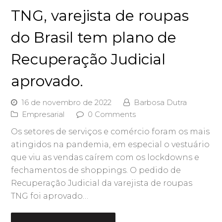
TNG, varejista de roupas
do Brasil tem plano de
Recuperação Judicial
aprovado.
16 de novembro de 2022
Barbosa Dutra
Empresarial
0 Comments
Os setores de serviços e comércio foram os mais
atingidos na pandemia, em especial o vestuário
que viu as vendas caírem com os lockdowns e
fechamentos de shoppings. O pedido de
Recuperação Judicial da varejista de roupas
TNG foi aprovado…