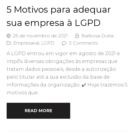
5 Motivos para adequar
sua empresa à LGPD
26 de novembro de 2021
Barbosa Dutra
Empresarial
,
LGPD
0 Comments
A LGPD entrou em vigor em agosto de 2021 e
impôs diversas obrigações às empresas que
tratam dados pessoais, desde a autorização
pelo titular até a sua exclusão da base de
informações da organização. ✔️ Hoje trazemos 5
motivos que…
READ MORE