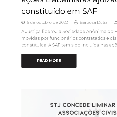
constituído em SAF
5 de outubro de 2022
Barbosa Dutra
A Justiça liberou a Sociedade Anônima do 
movidas por funcionários contratados e di
constituída. A SAF tem sido incluída nas aç
READ MORE