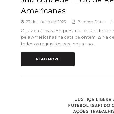
Americanas
27 de janeiro de 2023
Barbosa Dutra
O juiz da 4ª Vara Empresarial do Rio de Jan
pela Americanas na data de ontem. ⚠️ Na d
todos os requisitos para entrar no…
READ MORE