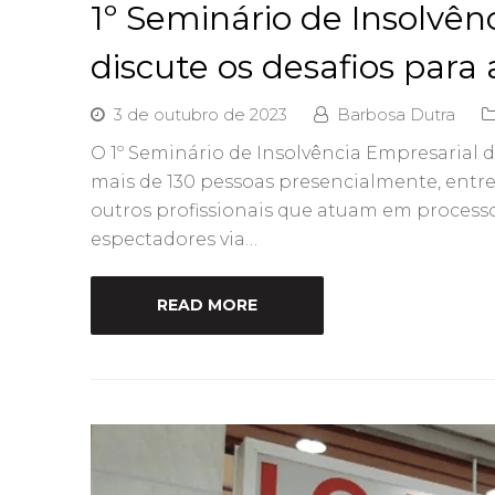
1º Seminário de Insolvên
discute os desafios para
3 de outubro de 2023
Barbosa Dutra
O 1º Seminário de Insolvência Empresarial da
mais de 130 pessoas presencialmente, entre
outros profissionais que atuam em processo
espectadores via…
READ MORE