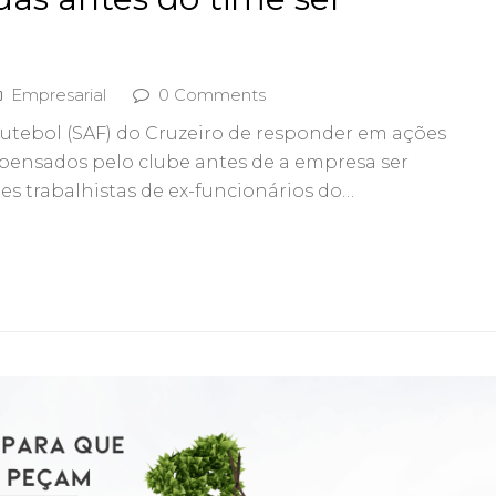
Empresarial
0 Comments
Futebol (SAF) do Cruzeiro de responder em ações
spensados pelo clube antes de a empresa ser
ões trabalhistas de ex-funcionários do…