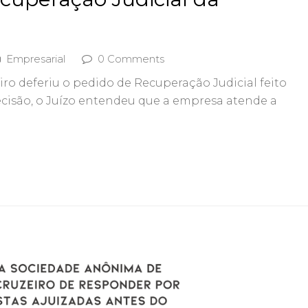
Empresarial
0 Comments
eiro deferiu o pedido de Recuperação Judicial feito
ecisão, o Juízo entendeu que a empresa atende a