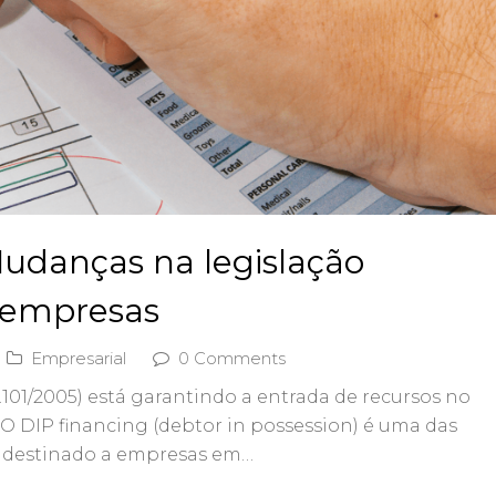
Mudanças na legislação
 empresas
Empresarial
0 Comments
.101/2005) está garantindo a entrada de recursos no
 O DIP financing (debtor in possession) é uma das
, destinado a empresas em…