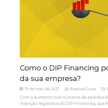
Como o DIP Financing po
da sua empresa?
19 de maio de 2022
Barbosa Dutra
Com o aumento nos números de pedidos de 
inserção legislativa do DIP Financing, que