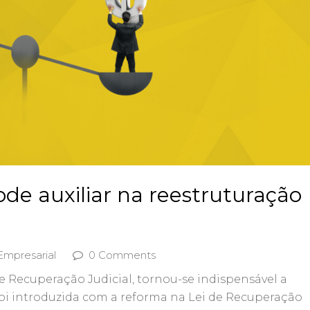
de auxiliar na reestruturação
Empresarial
0 Comments
Recuperação Judicial, tornou-se indispensável a
 foi introduzida com a reforma na Lei de Recuperação