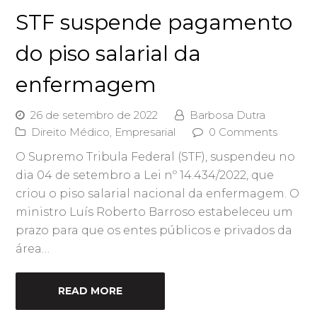
STF suspende pagamento
do piso salarial da
enfermagem
26 de setembro de 2022
Barbosa Dutra
Direito Médico
,
Empresarial
0 Comments
O Supremo Tribula Federal (STF), suspendeu no
dia 04 de setembro a Lei nº 14.434/2022, que
criou o piso salarial nacional da enfermagem. O
ministro Luís Roberto Barroso estabeleceu um
prazo para que os entes públicos e privados da
área…
READ MORE