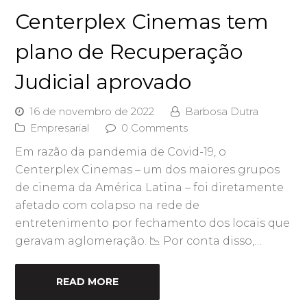
Centerplex Cinemas tem
plano de Recuperação
Judicial aprovado
16 de novembro de 2022
Barbosa Dutra
Empresarial
0 Comments
Em razão da pandemia de Covid-19, o
Centerplex Cinemas – um dos maiores grupos
de cinema da América Latina – foi diretamente
afetado com colapso na rede de
entretenimento por fechamento dos locais que
geravam aglomeração. 📉 Por conta disso,…
READ MORE