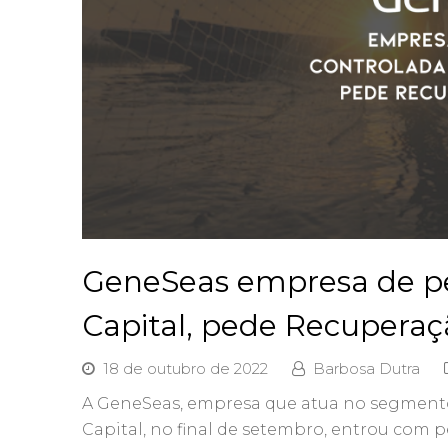
GeneSeas empresa de pe
Capital, pede Recuperaçã
18 de outubro de 2022
Barbosa Dutra
A GeneSeas, empresa que atua no segmento
Capital, no final de setembro, entrou com p