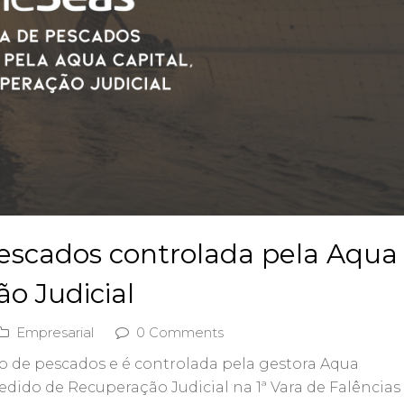
scados controlada pela Aqua
o Judicial
Empresarial
0 Comments
 de pescados e é controlada pela gestora Aqua
edido de Recuperação Judicial na 1ª Vara de Falências