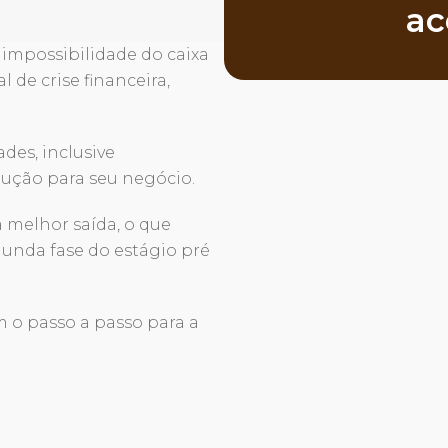
ac
 impossibilidade do caixa
 de crise financeira,
ades, inclusive
ução para seu negócio.
a melhor saída, o que
gunda fase do estágio pré
 o passo a passo para a