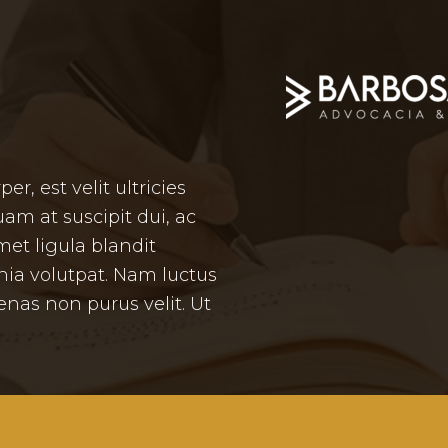
r, est velit ultricies
am at suscipit dui, ac
met ligula blandit
inia volutpat. Nam luctus
nas non purus velit. Ut