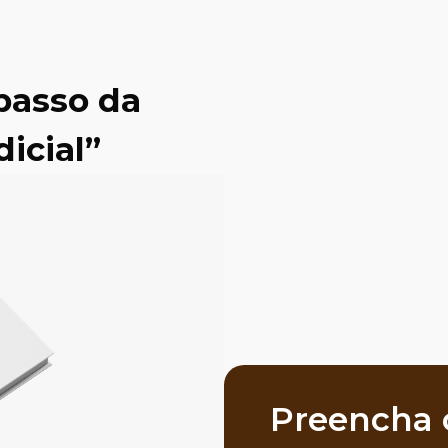
passo da
icial”
Preencha o